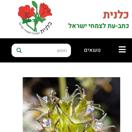
כלנית
כתב-עת לצמחי ישראל
נושאים