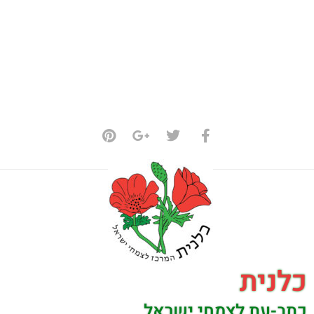
כלנית
כתב-עת לצמחי ישראל