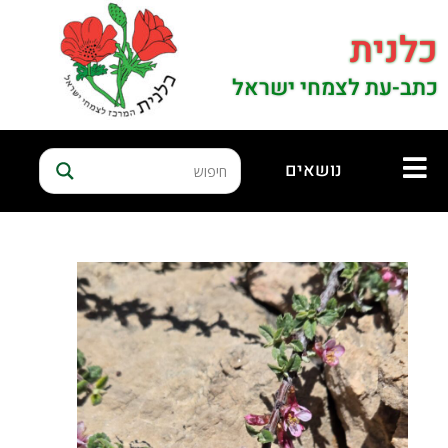
כלנית
כתב-עת לצמחי ישראל
נושאים