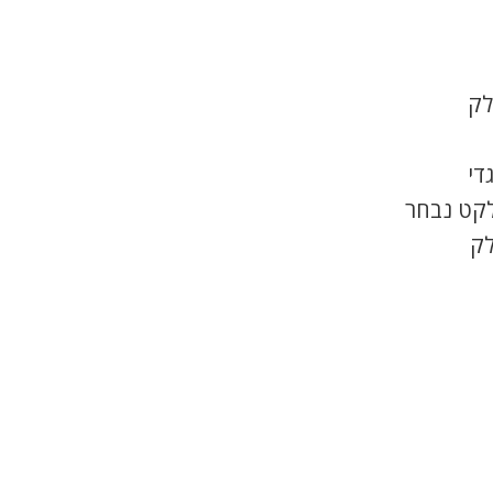
לק
די
לקט נבחר
לק