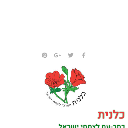
כלנית
כתב-עת לצמחי ישראל