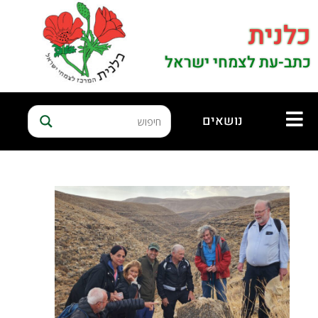
כלנית
כתב-עת לצמחי ישראל
נושאים