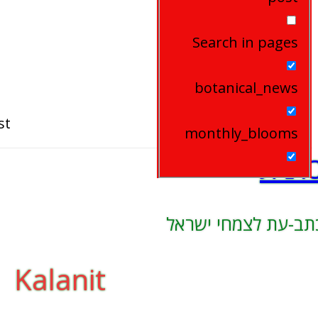
שם
אתר
האלקטרוני
שלך
משתמש
האינטרנט
Search in pages
כדי
כדי
שלך
להגיב
להגיב
(אופציונלי)
botanical_news
st
monthly_blooms
לנית
תב-עת לצמחי ישראל
Kalanit