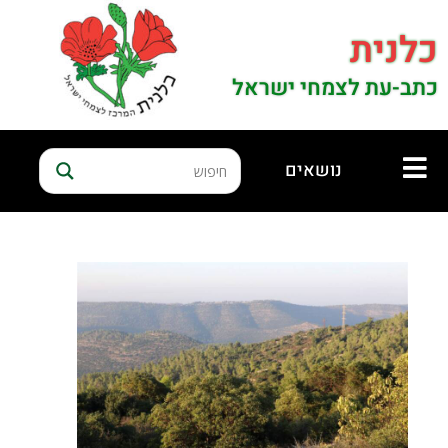
כלנית
כתב-עת לצמחי ישראל
נושאים