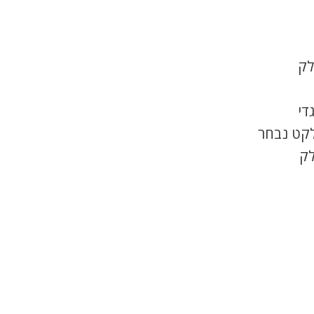
לק
די
לקט נבחר
לק