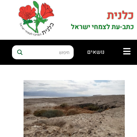
כלנית
כתב-עת לצמחי ישראל
נושאים