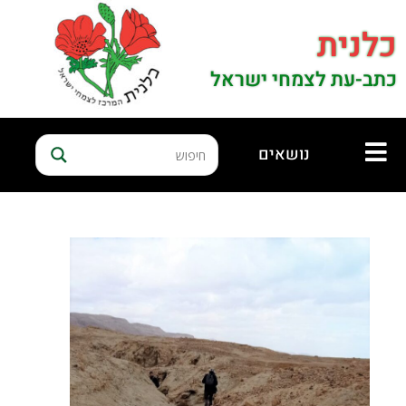
כלנית
כתב-עת לצמחי ישראל
נושאים