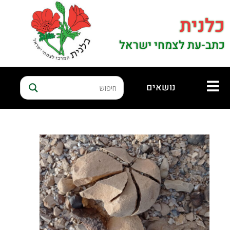
כלנית
כתב-עת לצמחי ישראל
נושאים