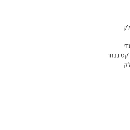
לק
די
לקט נבחר
לק