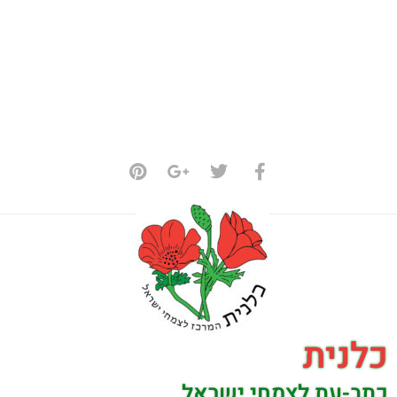
כלנית
כתב-עת לצמחי ישראל