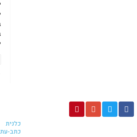
י
ל
ב
ב
ל
כלנית
כתב-עת 