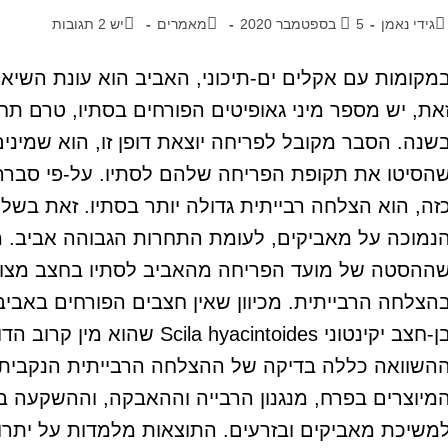
גידי נאמן
5 בספטמבר 2020
מאמרים
יש 2 תגובות
מקומות עם אקלים ים-תיכוני, האביב הוא עונת השי
את, יש מספר מיני גאופיטים הפורחים בסתיו, טרם ת
שנה. הסבר מקובל לפריחה יוצאת דופן זו, הוא שמיני
הסיטו את תקופת הפריחה שלהם לסתיו. על-פי סברה זו
זה, הוא הצלחה רבייתית גדולה יותר בסתיו. זאת בשל
נמוכה על מאביקים, לעומת התחרות הגבוהה אביב. 
הצלחה הרבייתית. מכיוון שאין חצבים הפורחים באביב,
בן-חצב יקינטוני hyacintoides
השוואה כללה בדיקה של ההצלחה הרבייתית הנקבית ו
מיוצרים בפרח, מנגנון הרבייה וההאבקה, וההשקעה בב
משיכת מאביקים ובזרעים. התוצאות מלמדות על יתרון