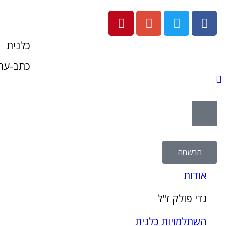
כלנית
כתב-עת 
הרשמה
אודות
גדי פולק ז"ל
השתלמויות כלנית