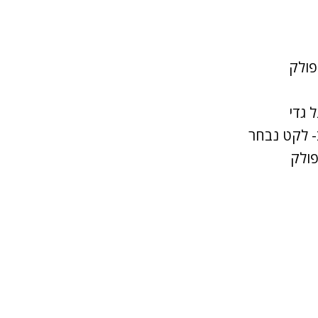
פולק
 גדי
- לקט נבחר
פולק