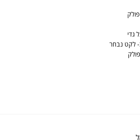
פולק
 גדי
- לקט נבחר
פולק
ל