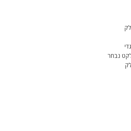
לק
די
לקט נבחר
לק