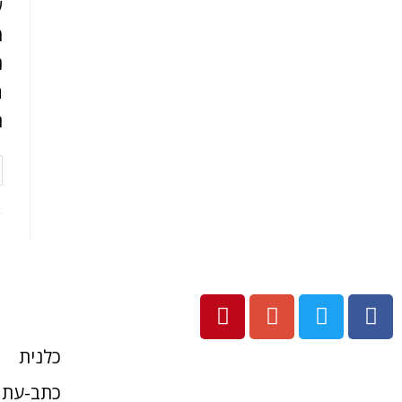
ש
מ
נ
ה
ת
כלנית
כתב-עת 