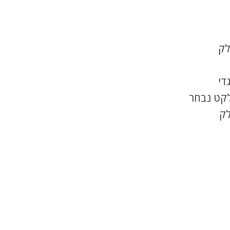
לק
די
לקט נבחר
לק