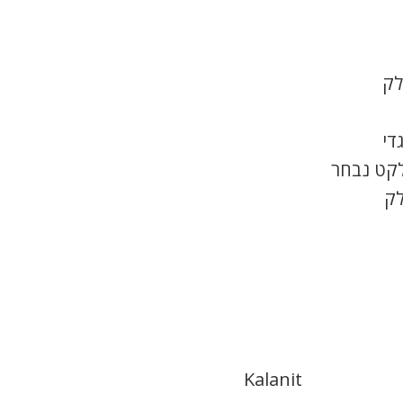
לק
די
לקט נבחר
לק
Kalanit