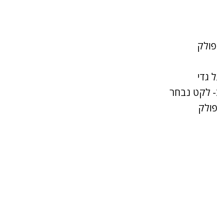
פולק
 גדי
- לקט נבחר
פולק