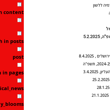
יה ללשון
n content
ל
h in posts
post
 in pages
ical_news
y_blooms