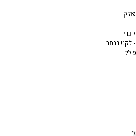
פולק
 גדי
- לקט נבחר
פולק
ל