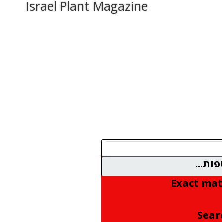
Israel Plant Magazine
ות...
Exact mat
Searc