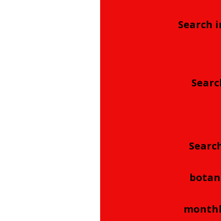
Search i
Searc
Search
botan
monthl