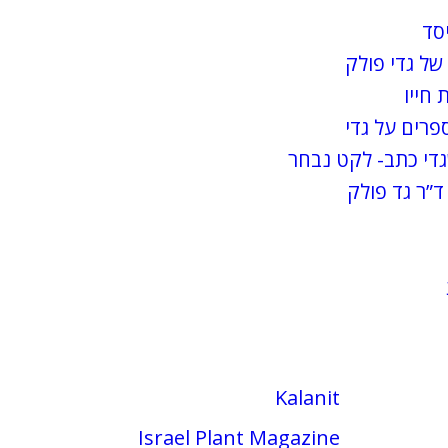
יסד
של גדי פולק
 חייו
פרים על גדי
די כתב- לקט נבחר
ד”ר גד פולק
Kalanit
Israel Plant Magazine