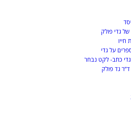
יסד
של גדי פולק
 חייו
פרים על גדי
די כתב- לקט נבחר
ד”ר גד פולק