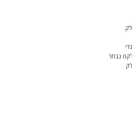
לק
די
לקט נבחר
לק