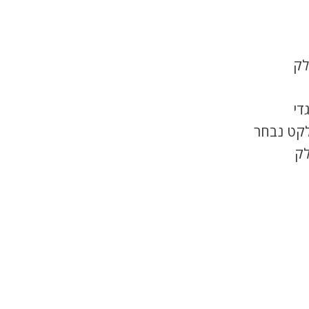
לק
די
לקט נבחר
לק