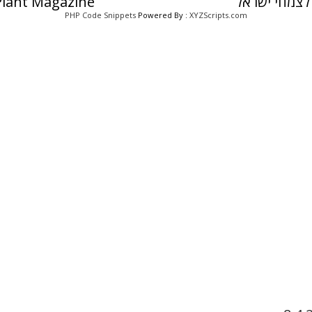
לצמחי ישראל
 Plant Magazine
PHP Code Snippets
Powered By :
XYZScripts.com