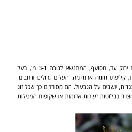
(פרעיים) הוא שיח ירוק עד, מסועף, המתנשא לגובה 3-1 מ', בעל
 או משתרגים. הגבעול בעל 4 מקצועות, קליפתו חומה אדמדמה. העלים גדולים ורחבים,
ים נגדית, יושבים על הגבעול. הם מסודרים כך שכל זוג
צויד בבלוטות זעירות אדומות או שקופות המכילות