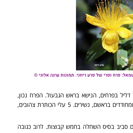
מאל: פרח ופרי של
פרע ריחני
. תמונות ערגה אלוני ©
דליל בפרחים, הנישא בראש הגבעול. הפרח נכון,
דו-מיני, קוטרו 5-3 ס"מ. עלי גביע 5 סרגליים, מפורדים ומחודדים בראשם, נשירים. 5 עלי הכותרת צהובים,
 אורך לא אחיד (כ-2 ס"מ), ערוכים סביב בסיס השחלה בחמש קבוצות. לרוב כגובה