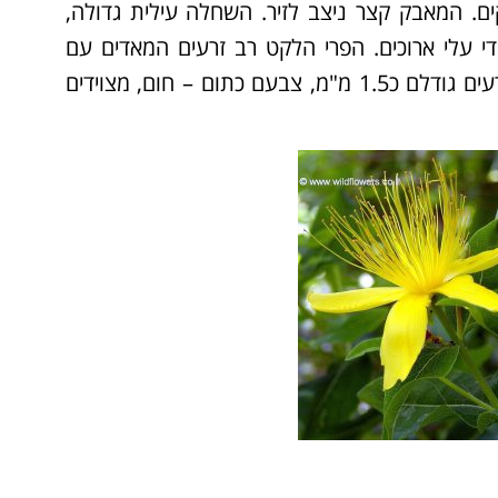
קים. המאבק קצר ניצב לזיר. השחלה עילית גדולה,
ורית, בת 5-1 מגורות. בראשה בולטים 3 עמודי עלי ארוכים. הפרי הלקט רב זרעים המאדים עם
ההבשלה. כאשר הבשילו הזרעים הוא נפתח בראשו. הזרעים גודלם כ1.5 מ"מ, צבעם כתום – חום, מצוידים