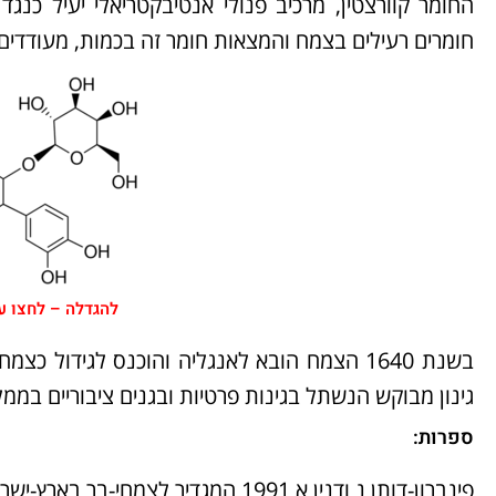
החומר קוורצטין, מרכיב פנולי אנטיבקטריאלי יעיל כנג
חומרים רעילים בצמח והמצאות חומר זה בכמות, מעודדים
להגדלה – לחצו ע
בשנת 1640 הצמח הובא לאנגליה והוכנס לגידול כ
גינון מבוקש הנשתל בגינות פרטיות ובגנים ציבוריים בממל
ספרות:
פינברון-דותן נ ודנין א 1991 המגדיר לצמחי-בר בארץ-ישראל. כנה. ירושלים.