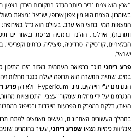
בארץ הוא צמח נדיר ביותר הגדל במקורות הירדן בצפון הא
בשומרון. הצמח הוא מין צפון אירופי, ישראל נמצאת בשול
ותורבת), אירלנד, הולנד גרמניה וצרפת ובאזור ים תיכו
הבלאריים, קורסיקה, סרדיניה, סיציליה, כרתים וקפריסין. במ
ישראל.
פרע ריחני
מוכר ברפואה העממית באזור הים התיכון כ
במים. שתיית המשרה הוא תרופה יעילה כנגד מחלות זיהומ
הנגרמים ע"י חיידקים. מיני Hypericum ולא רק
פרע רי
הנגרמים על ידי מחלות שמקורן עצבי, התכווצויות מחזור,
השת), דלקת במפרקים הפרעות מיילדות ובטיפול במחלות 
במהלך העשורים האחרונים, נעשים מאמצים לפתח תרופו
אנליזות כימיות מצאו
שפרע ריחני