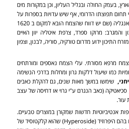
רץ, בעמק החולה ובגליל העליון, וכן במקורות מים
י תחום תפוצתו הדרומי, אף שיש עדויות בספרות על
המצאות המין בחצי האי ערב. בעולם הוא גדל באירופה: אנגליה (שם יש דווח שהצמח הובא למקום ב 1620
ן והמגרב: מרוקו ספרד, צרפת איטליה יוון האיים
זרח התיכון ידוע מדרום טורקיה, סוריה, לבנון, וצפון
צמח מרפא מסורתי. עלי הצמח נאספים ומורתחים
יות כמו שיעול דלקות גרון ומחלות בדרכי הנשימה
חני,
שימשו במשך מאות שנים, גם להקלת כאבים
 סכיאטיקה (כאב הנגרם ע"י גרוי או דחיסה של עצב
עור.
ת אנטיביוטיות חדשות שמקורן במוצרים טבעיים.
, עשיר בחומרים שונים בהם היפרוזיד (Hyperoside) שהוא קלקטוסיד של