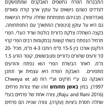
התבגרות הפרח נחשפים האבקנים שמתפשקים
לצדדים כשהם נישאים על עוקץ ארוך קירח ומאדים
(אנדרופור). מבניהם מתפתחת שחלה עילית הנישאת
גם היא על עוקץ (גינופור) המתארך עם התפתחותה.
בקצה השחלה צלקת כדורית בולטת שריד העלי. הפרי
תרמיל הנפתח בשתי קשוות (במקומות רבים הפרי קרוי
הלקט) אורכו בין 15-5 ס"מ רוחבו 4-3 מ"מ, מכיל 20-
10 זרעים שחורים כדוריים ומגובששים, קוטר הזרע 1.5
מ"מ. לאחר הבשלת הפרי הוא נפתח והזרעים
מתפזרים. האבקת הפרח היא עצמית אך תתכן
האבקה גם ע"י חרקים וע"י רוח (Chweya et al
1997). במין
באשן מחומש
זוהו שתי צורות פרחים:
(Raju and Rani 2016), צורה אחת של פרחים בעלי
שחלה חסרת ביציות (עקרה). צורה שנייה הם פרחים