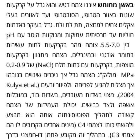
באשן מחומש
איננו צמח רגיש והוא גדל על קרקעות
שונות באזור הטרופי, הסובטרופי ועד לאזורים בעלי
אקלים צחיח למחצה, תת לח ולח. גדל בעיקר באדמות
חוליות עד חרסיתית עמוקות ומנוקזות היטב עם pH
בין 5.5-7.0. צומח מהר בקרקעות לחות עשירות
בחומר אורגני ובמינרלים. הצמח מתנוון בקרקעות
מוצפות, בקרקעות עם כמות מלח (NaCl) של 0.2-0.9
MPa מול/ק"ג הצמח גדל אך ניכרים שינויים בגובהו
אך מצליח להגיע לפריחה ולפיזור זרעים (Kulya et al.
2004). מצוי בשדות מעובדים, בשדות בור, במזבלות
אשפה ולצד כבישים. יכולת העמידות של הצמח
קשורה לתהליך הפוטוסינתזה אותה הוא מבצע
ולהשתייכותו לצמחי C4 (מינים אחדים הקרובים לו הם
צמחי C3). בתהליך זה מקובע פחמן דו-חמצני בדרך