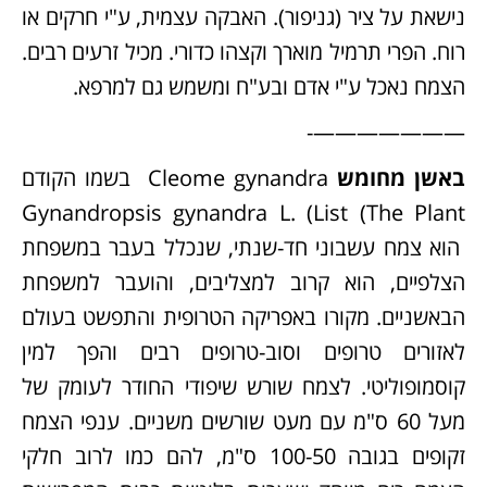
נישאת על ציר (גניפור). האבקה עצמית, ע"י חרקים או
רוח. הפרי תרמיל מוארך וקצהו כדורי. מכיל זרעים רבים.
הצמח נאכל ע"י אדם ובע"ח ומשמש גם למרפא.
———————-
באשן מחומש
Cleome gynandra
בשמו הקודם
Gynandropsis gynandra L. (List (The Plant
הוא צמח עשבוני חד-שנתי, שנכלל בעבר במשפחת
הצלפיים, הוא קרוב למצליבים, והועבר למשפחת
הבאשניים. מקורו באפריקה הטרופית והתפשט בעולם
לאזורים טרופים וסוב-טרופים רבים והפך למין
קוסמופוליטי. לצמח שורש שיפודי החודר לעומק של
מעל 60 ס"מ עם מעט שורשים משניים. ענפי הצמח
זקופים בגובה 100-50 ס"מ, להם כמו לרוב חלקי