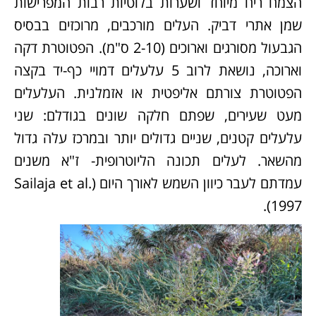
הצמח ריח מיוחד ושערות בלוטיות רבות המפרישות
שמן אתרי דביק. העלים מורכבים, מרוכזים בבסיס
הגבעול מסורגים וארוכים (2-10 ס"מ). הפטוטרת דקה
וארוכה, נושאת לרוב 5 עלעלים דמויי כף-יד בקצה
הפטוטרת צורתם אליפטית או אזמלנית. העלעלים
מעט שעירים, שפתם חלקה שונים בגודלם: שני
עלעלים קטנים, שניים גדולים יותר ובמרכז עלה גדול
מהשאר. לעלים תכונה הליוטרופית- ז"א משנים
עמדתם לעבר כיוון השמש לאורך היום (Sailaja et al.
1997).