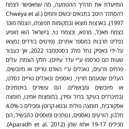
המייעלת את תהליך ההטמעה, מה שמאפשר לצמח
להסתדר היטב בתנאים יבשים וחמים (Chweya et al.
1997). בארצות מוצאו ובמקומות תפוצתו, הצמח מוכר
כצמח מאכל, מרפא, וכצמח נוי. בישראל הוא מופיע
כפליט תרבות במספר אתרים. (פרטים בודדים נמצאו
על-ידי באפיק נחל פולג בספטמבר 2022, אך כעבור
שעות הם כורסמו ע"י עדר עיזים). חלקי הצמח: עלים
פרחים וזרעים, נאכלים ע"י האדם טריים או מיובשים.
העלים שטעמם חריף, נאספים ונאכלים טריים כסלט,
או מיובשים ומבושלים. הם עשירים בויטמינים
ובמינרלים בעיקר ברזל וסידן, בחומצות אמינו, חומצה
אסקורבית, חומצה פולית ובטא-קרוטן ומכילים כ-4.0%
חלבון. הזרעים נאספים, נטחנים ומוספים כתבשיל, הם
מכילים 19-17 אחוז שמן (Aparadh et al. 2012).