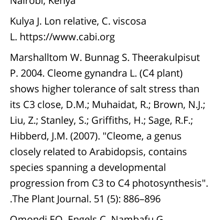
Nairobi, Kenya
Kulya J. Lon relative, C. viscosa
L.
https://www.cabi.org
Marshalltom W. Bunnag S. Theerakulpisut
P. 2004. Cleome gynandra L. (C4 plant)
shows higher tolerance of salt stress than
its C3 close, D.M.; Muhaidat, R.; Brown, N.J.;
Liu, Z.; Stanley, S.; Griffiths, H.; Sage, R.F.;
Hibberd, J.M. (2007). "Cleome, a genus
closely related to Arabidopsis, contains
species spanning a developmental
progression from C3 to C4 photosynthesis".
The Plant Journal. 51 (5): 886–896.
Omondi EO. Engels C. Nambafu G.