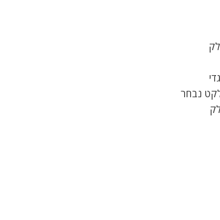
לק
די
לקט נבחר
לק