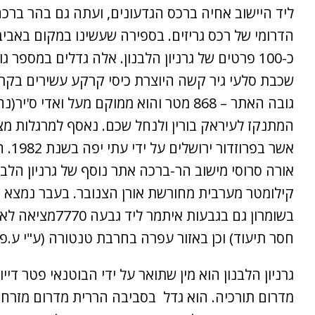
ליד היישוב אחיה ברכס הגדעונים, ועתה גם בהר ברכ
כ-100 פרטים של גרניון הלבנון. אלה גדלים במספר 
שכבת סלעי גיר קשה היוצרת כיסי קרקע עשירים בקר
גובה האתר – 868 מטר והוא ממוקם מעל ואדי ס'יר
המתנקז לעיראק בורין ולנחל שכם. נאסף למרגלות מצ
אורה סרוסי מישוב הר-ברכה אתר נוסף של גרניון הלב
קילומטר מערבית מחורשת אורן הצנובר. בעבר נמצא גר
בשומרון גם בגבעות איתמר ל
חסר תיעוד) וכן באזור עפרה בחרבת טנטורה (ע"י ע.פ.)
מדרום תורכיה. הוא גדל בסביבה הררית מדרום מזרח 