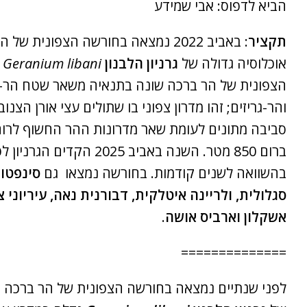
הביא לדפוס: אבי שמידע
תקציר
: באביב 2022 נמצאה בחורשה הצפונית של
אוכלוסיה גדולה של
גרניון הלבנון
Geranium libani
.
הצפונית של הר ברכה שונה בתנאיה משאר שטח הר-
והר-גריזים; זהו מדרון צפוני בו שתולים עצי אורן הצנ
סביבה מתונים לעומת שאר מדרונות ההר החשוף לרוח
ברום 850 מטר. השנה באביב 2025 הקד
בהשוואה לשנים קודמות. בחורשה נמצאו גם
סינפטון
סגלולית, ולריינה איטלקית, דבורנית נאה, עיריוני 
אשקלון וארביס אושה
.
==============
לפני שנתיים נמצאה בחורשה הצפונית של הר ברכה א