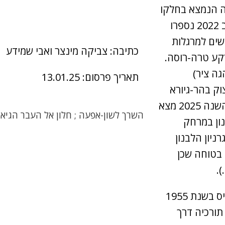
ה הנמצא בחלקו
הדרומי של רכס גריזים. בספירה שעשינו במקום באביב 2022 נספרו
גושים למרגלות
כתיבה: צביקה מינצר ואבי שמידע
קע טרה-רוסה.
(נהגה ציר)
תאריך פרסום: 13.01.25
וק בהר-גיורא
אשר בפרוזדור ירושלים על ידי עתי יפה בשנת 1982. השנה 2025 מצא
השרך לשון-אפעה ; חלון אל העבר הגיאול
נון במרחק
ניון הלבנון
יד גבעה 7770מציאה לא בטוחה שכן
.
גרניון הלבנון הוא מין שתואר על ידי הבוטנאי פטר דייויס בשנת 1955
תורכיה דרך