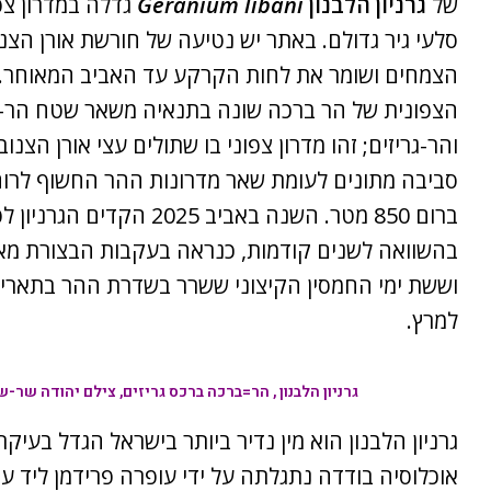
של
גרניון הלבנון
Geranium libani
גדלה במדרון צפ
סלעי גיר גדולם. באתר יש נטיעה של חורשת אורן הצ
הצמחים ושומר את לחות הקרקע עד האביב המאוחר.
הצפונית של הר ברכה שונה בתנאיה משאר שטח הר-
והר-גריזים; זהו מדרון צפוני בו שתולים עצי אורן הצנ
סביבה מתונים לעומת שאר מדרונות ההר החשוף לרוח
ברום 850 מטר. השנה באביב 2025 הקד
בהשוואה לשנים קודמות, כנראה בעקבות הבצורת מא
למרץ.
גרניון הלבנון , הר=ברכה ברכס גריזים, צילם יהודה שר-
גרניון הלבנון הוא מין נדיר ביותר בישראל הגדל בעיקר 
אוכלוסיה בודדה נתגלתה על ידי עופרה פרידמן ליד עו