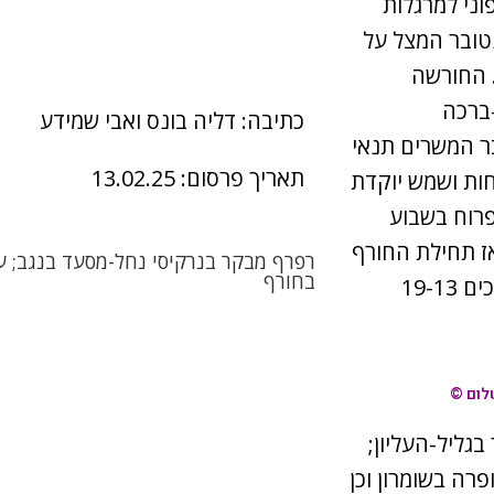
וני למרגלות
נטובר המצל על
 החורשה
ברכה
כתיבה: דליה בונס ואבי שמידע
ובר המשרים תנאי
תאריך פרסום: 13.02.25
ות ושמש יוקדת
ים הגרניון לפרוח בשבוע
ז תחילת החורף
רפרף מבקר בנרקיסי נחל-מסעד בנגב; על
בחורף
וששת ימי החמסין הקיצוני ששרר בשדרת ההר בתאריכים 19-13
שלום ©
בגליל-העליון;
פרה בשומרון וכן