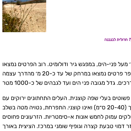
T
חרולית לבנבנה
כלוסייה נמצאה בשולי דרך נוף במדרון תלול (מפנה מזרחי) ברכס נפתלי, ברום של 650 מ׳ מעל פני-הים, במפגש גיר ודולומיט. רוב הפרטים נמצאו
2 ס”מ. הגבעולים זקופים, העלים פשוטים בעלי שפה קוצנית. העלים התחתונים ירוקים עם
דוגמה לבנה (בדומה לגדילן מצוי וברקן סורי). הגבעול מלווה בכנף קוצנית צרה לאורכו. עוקץ התפרחת ארוך (20-40 ס״מ) ואינו קוצני. התפרחת, נטויה מטה בשלב
ולקים עמוק לחמש אונות א-סימטריות. הזרעונים פחוסים
זר דמוי טבעת קצרה וגופיף שומני במרכז. הציצית באורך