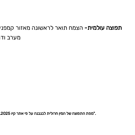
תפוצה עולמית-
הצמח תואר לראשונה מאזור קמפניה ש
מערב ודר
מפת התפוצה של המין חרולית לבנבנה על פי אתר קיו 2025. הסימון של סוריה מסמל את "סוריה-לבנון" והצמח, אשר הינו עשב רע של צידי דרכים "זלג" תוך המלחמה הנוכחית והגיע לרכס נפתלי ב"דרכים עלומות".