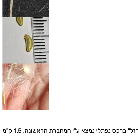
– במהלך חודש אפריל 2025, במסגרת סקר צומח ביוזמת רט״ג להערכת נזקי מלחמת "חרבות ברזל" ברכס נפתלי נמצא ע"י המחברת הראשונה, 1.5 ק"מ