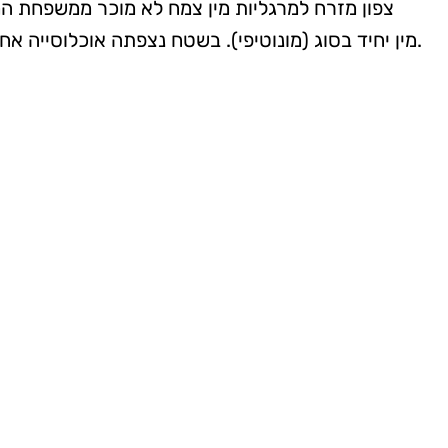
מין יחיד בסוג (מונוטיפי). בשטח נצפתה אוכלוסייה אחת של כ-20 פרטים. פרט אחד נאסף לצורך תיעוד בגיליון עשביה.