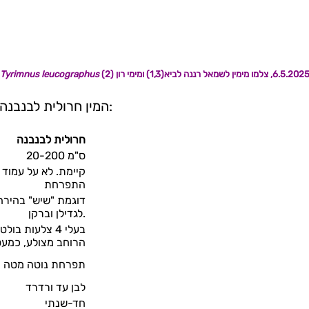
Tyrimnus leucographus
המין חרולית לבנבנה קרוב לקרדה מכסיפה אך קיימים מספר הבדלים ברורים:
חרולית לבנבנה
20-200 ס"מ
קיימת. לא על עמוד
התפרחת
דוגמת "שיש" בהירה
לגדילן וברקן.
בעלי 4 צלעות בו
הרוחב מצולע, כמעט
תפרחת נוטה מטה
לבן עד ורדרד
חד-שנתי