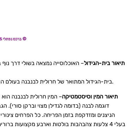
צלמו מימין:1-רננה לביא, 2 ו-3 בר שמש ©
ברכס נפתלי 6.5.2025, .
תיאור בית-הגידול
בית-הגידול המתואר של חרולית לבנבנה בעולם הוא שולי יערות אורן ברוטיה, גריגות (שיחיות), שדות ושולי דרכים. גדל מגובה פני הים ועד לגבהים של כ-1000 מטר.
תיאור המין וסיסטמטיקה
הניצנים ומזדקפת בזמן הפריחה. כל הפרחים צינורי
בעלי 4 צלעות צהבהבות בולטות וארבע מקצועות בר