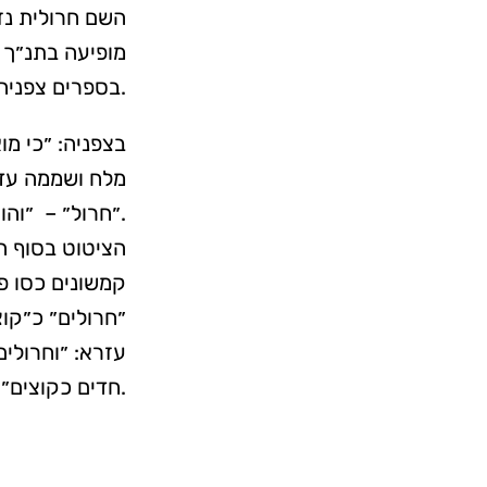
השם חרולית נז
מופיעה בתנ״ך 
בספרים צפניה, איוב ומשלי.
בצפניה: ״כי מ
מלח ושממה עד 
״חרול״ – ״והוא מין ממיני הקוצים כמו ׳כסו פניו חרולים׳ ״.
הציטוט בסוף ה
קמשונים כסו פנ
״חרולים״ כ״קוצ
עזרא: ״וחרולים
חדים כקוצים״.