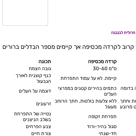
חרולית לבנבנה
קרדה מכסיפה
תכונה
30-60 ס"מ
גובה הצמח
כנף קוצנית לאורך
קיימת. לא על עמוד התפרחת
הגבעול
 בדומה
כתמים בהירים קטנים במפרצי
דוגמה על העלים
העלים
לטות וחתך
ללא צלעות בולטות, חתך הרוחב
זרעונים
 מרובע
מעוגל
נטייה של התפרחת
תפרחת זקופה
בשלב הניצנים
סגול בהיר-ורוד
צבע הפרחים
חד-שנתי
צורת חיים