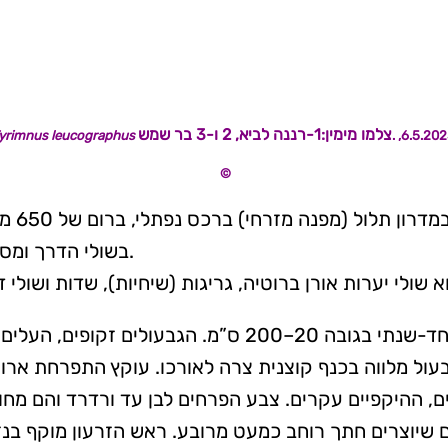
yrimnus leucographus
©
– האו
בשולי הדרך ומספר פרטים נמצאו במרחק של עד כ-20 מ׳ מהדרך עצמה.
– המין חרולית לבנבנה הוא חד-שנתי בגובה 20–00
ים, ההיקפיים עקרים. צבע הפרחים לבן עד ורדרד והם מח
ורים שיוצרים חתך רוחב כמעט מרובע. ראש הזרעון מוקף בנ