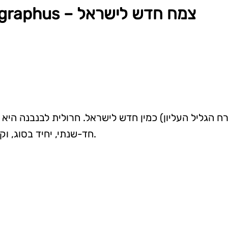
חרולית לבנבנה, Tyrimnus leucographus – צמח חדש לישראל
חד-שנתי, יחיד בסוג, וקרובה לסוג קרדה. תפוצתה בעולם היא באגן הים- התיכון.