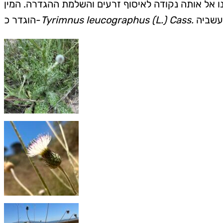
רגליות מין צמח לא מוכר ממשפחת המורכבים בשלב של תחילת פריחה. בחודש מאי 2025 חזרנו אל אותה נקודה לאיסוף זרעים והשלמת ההגדרה. המין
.
Tyrimnus leucographus (L.) Cass
הוגדר כ-