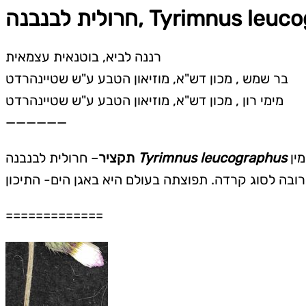
רננה לביא, בוטנאית עצמאית
בר שמש , מכון דש"א, מוזיאון הטבע ע"ש שטיינהרדט
מימי רון , מכון דש"א, מוזיאון הטבע ע"ש שטיינהרדט
——————
נמצאה והוגדרה לאחרונה ברכס נפתלי (צפון-מזרח הגליל העליון) כמין חדש לישראל. חרולית לבנבנה היא מין
Tyrimnus leucographus
– חרולית לבנבנה
תקציר
=============