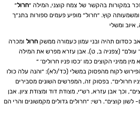
כר במקורות בהקשר של צמח קוצני, המילה ״
חרול
״
ומשמעותה קוץ. ״חרול״ מופיע פעמים ספורות בתנ״ך
ואב כסדום תהיה ובני עמון כעמורה ממשק
חרול
ומכרה
עולם״ (צפניה ב, ט). אבן עזרא מפרש את המילה
פירוש לקוח מהפסוק במשלי (כד/לא): ״והנה עלה כולו
יו חרולים״. בפסוק זה, המפרשים השונים מסבירים
ים״, וכך אבן עזרא, רש״י, מצודת דוד ומצודת ציון. אבן
- לשון קוצים״. רשי: ״חרולים גדולים מקמשונים והרי הם